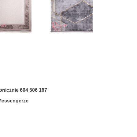
fonicznie
604 506 167
 Messengerze