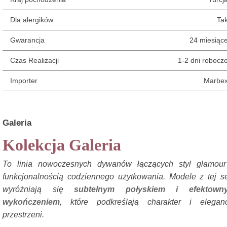
Dla alergików
Ta
Gwarancja
24 miesiąc
Czas Realizacji
1-2 dni robocz
Importer
Marbe
Galeria
Kolekcja Galeria
To linia nowoczesnych dywanów łączących styl glamour
funkcjonalnością codziennego użytkowania. Modele z tej se
wyróżniają się
subtelnym połyskiem i efektown
wykończeniem
, które podkreślają charakter i elegan
przestrzeni.