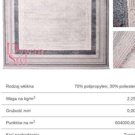
Rodzaj włókna
70% polipropylen, 30% polieste
2
Waga na kg/m
2,2
Grubość mm
0,0
2
Punktów na m
604000,0
Kraj pochodzenia
Turcj