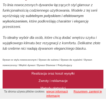
To linia nowoczesnych dywanów łączących styl glamour z
funkcjonalnością codziennego użytkowania. Modele z tej serii
wyróżniają się
subtelnym połyskiem i efektownym
wykończeniem
, które podkreślają charakter i elegancję
przestrzeni.
To idealny wybór dla osób, które chcą dodać wnętrzu szyku i
wyjątkowego klimatu bez rezygnacji z komfortu. Delikatne złote
lub srebrne nici nadają dywanom eleganckiego blasku.
Dywan w stylu nowoczesnym / Dywan do salonu / Dywan do sypialni / Dywan
nowoczesny / Miękki dywan / Dywan Glamour / Połyskujący
Realizacja oraz koszt wysyłki
Zwroty i reklamacje
Metody płatności
Ta strona używa plików cookies
więcej informacji
Rozumiem, zamknij tę
Regulamin
informację
Regulamin konkursu