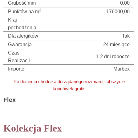
Grubość mm
0,00
2
Punktów na m
176000,00
Kraj
pochodzenia
Dla alergików
Tak
Gwarancja
24 miesiące
Czas
1-2 dni robocze
Realizacji
Importer
Marbex
Po docięciu chodnika do żądanego rozmiaru - obszycie
końcówek gratis
Flex
Chodnik do przedpokoju / Chodnik do salonu / Do korytarza /
Korytarz / Werandy /
Kolekcja Flex