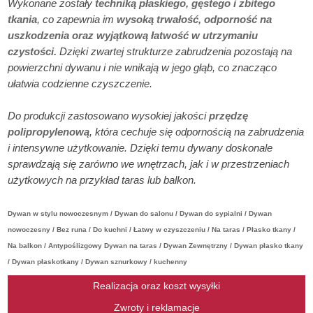
Wykonane zostały
techniką płaskiego, gęstego i zbitego
tkania
, co zapewnia im
wysoką trwałość, odporność na
uszkodzenia oraz wyjątkową łatwość w utrzymaniu
czystości.
Dzięki zwartej strukturze zabrudzenia pozostają na
powierzchni dywanu i nie wnikają w jego głąb, co znacząco
ułatwia codzienne czyszczenie.
Do produkcji zastosowano wysokiej jakości
przędzę
polipropylenową
, która cechuje się odpornością na zabrudzenia
i intensywne użytkowanie. Dzięki temu dywany doskonale
sprawdzają się zarówno we wnętrzach, jak i w przestrzeniach
użytkowych na przykład taras lub balkon.
Dywan w stylu nowoczesnym / Dywan do salonu / Dywan do sypialni / Dywan
nowoczesny / Bez runa / Do kuchni / Łatwy w czyszczeniu / Na taras / Płasko tkany /
Na balkon / Antypoślizgowy Dywan na taras / Dywan Zewnętrzny / Dywan płasko tkany
/ Dywan płaskotkany / Dywan sznurkowy / kuchenny
Realizacja oraz koszt wysyłki
Zwroty i reklamacje