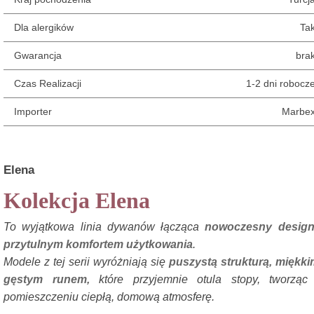
Dla alergików
Ta
Gwarancja
bra
Czas Realizacji
1-2 dni robocz
Importer
Marbe
Elena
Kolekcja Elena
To wyjątkowa linia dywanów łącząca
nowoczesny design
przytulnym komfortem użytkowania
.
Modele z tej serii wyróżniają się
puszystą strukturą, miękki
gęstym runem,
które przyjemnie otula stopy, tworząc
pomieszczeniu ciepłą, domową atmosferę.