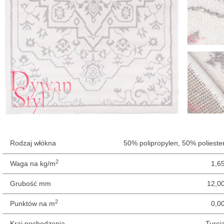
Rodzaj włókna
50% polipropylen, 50% polieste
2
Waga na kg/m
1,6
Grubość mm
12,0
2
Punktów na m
0,0
Kraj pochodzenia
Turcj