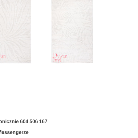
fonicznie
604 506 167
 Messengerze