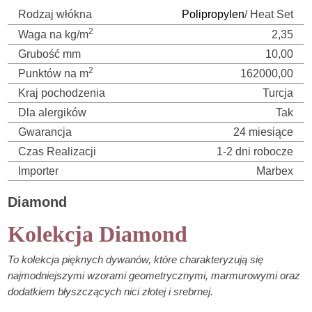
Rodzaj włókna
Polipropylen
/ Heat Set
2
Waga na kg/m
2,35
Grubość mm
10,00
2
Punktów na m
162000,00
Kraj pochodzenia
Turcja
Dla alergików
Tak
Gwarancja
24 miesiące
Czas Realizacji
1-2 dni robocze
Importer
Marbex
Diamond
Kolekcja Diamond
To kolekcja pięknych dywanów, które charakteryzują się
najmodniejszymi wzorami geometrycznymi, marmurowymi oraz
dodatkiem błyszczących nici złotej i srebrnej.