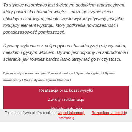
To stylowe wzornictwo jest świetnym dodatkiem aranżacyjnym,
który podkreśla charakter wnętrz - może go czynić nieco
chłodnym i surowym, jednak często wykorzystywany jest jako
tonujący element wystroju, który podkreśla nowoczesność i
ponadczasowość pomieszczeń.
Dywany wykonane z polipropylenu charakteryzują się wysokim,
miękkim i gęstym włosiem. Dywan jest odporny na zabrudzenia i
ścieranie, jak również bardzo łatwo utrzymać go w czystości.
Dywan w stylu nowoczesnym / Dywan do salonu / Dywan do sypialni / Dywan
nowoczesny / Miękki dywan / Dywan Glamour /
Realizacja oraz koszt wysyłki
Zwroty i reklamacje
Metody płatności
Ta strona używa plików cookies
więcej informacji
Rozumiem, zamknij tę
Regulamin
informację
Regulamin konkursu