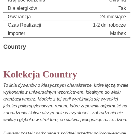
Dla alergików
Tak
Gwarancja
24 miesiące
Czas Realizacji
1-2 dni robocze
Importer
Marbex
Country
Chodnik do przedpokoju / Chodnik do salonu / Do korytarza /
Korytarz / Werandy / Sieni
Kolekcja Country
To linia dywanów o
klasycznym charakterze
, które łączą trwałe
wykonanie z uniwersalnym wzornictwem, idealnym do wielu
aranżacji wnętrz. Modele z tej serii wyróżniają się wysokiej
jakości polipropylenowym runem, które zapewnia odporność na
zabrudzenia i łatwe utrzymanie w czystości - zabrudzenia nie
wnikają głęboko w strukturę, co ułatwia pielęgnację na co dzień.
Dywany zostały wykonane z solidnej przędzy polipropylenowej,