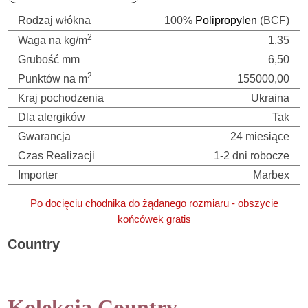
Rodzaj włókna
100%
Polipropylen
(BCF)
2
Waga na kg/m
1,35
Grubość mm
6,50
2
Punktów na m
155000,00
Kraj pochodzenia
Ukraina
Dla alergików
Tak
Gwarancja
24 miesiące
Czas Realizacji
1-2 dni robocze
Importer
Marbex
Po docięciu chodnika do żądanego rozmiaru - obszycie
końcówek gratis
Country
Chodnik do przedpokoju / Chodnik do salonu / Do korytarza /
Korytarz / Werandy / Sieni
Kolekcja Country