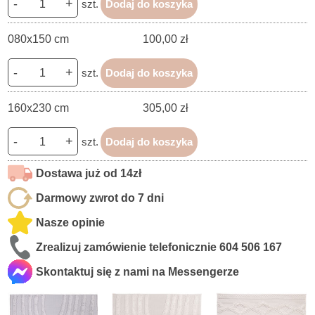
-
+
szt.
Dodaj do koszyka
080x150 cm
100,00 zł
-
+
szt.
Dodaj do koszyka
160x230 cm
305,00 zł
-
+
szt.
Dodaj do koszyka
Dostawa już od 14zł
Darmowy zwrot do 7 dni
Nasze opinie
Zrealizuj zamówienie telefonicznie
604 506 167
Skontaktuj się z nami na Messengerze