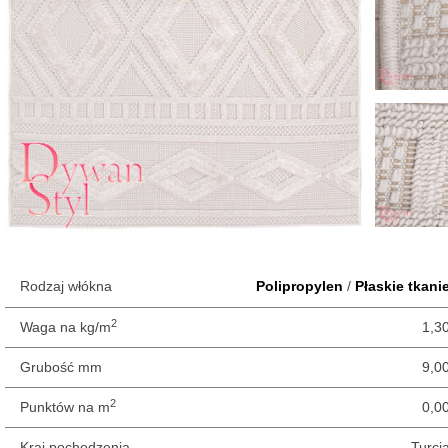
Rodzaj włókna
Polipropylen
/
Płaskie tkani
2
Waga na kg/m
1,3
Grubość mm
9,0
2
Punktów na m
0,0
Kraj pochodzenia
Turcj