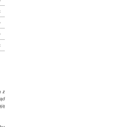
k
e
e
x
a z
ląd
ają