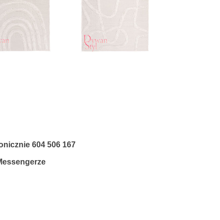
fonicznie
604 506 167
 Messengerze