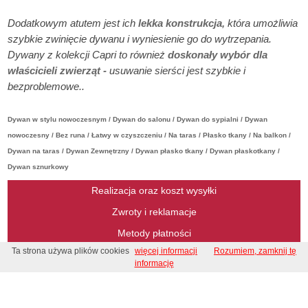
Dodatkowym atutem jest ich
lekka konstrukcja,
która umożliwia
szybkie zwinięcie dywanu i wyniesienie go do wytrzepania.
Dywany z kolekcji Capri to również
doskonały wybór dla
właścicieli zwierząt -
usuwanie sierści jest szybkie i
bezproblemowe..
Dywan w stylu nowoczesnym / Dywan do salonu / Dywan do sypialni / Dywan
nowoczesny / Bez runa / Łatwy w czyszczeniu / Na taras / Płasko tkany / Na balkon /
Dywan na taras / Dywan Zewnętrzny / Dywan płasko tkany / Dywan płaskotkany /
Dywan sznurkowy
Realizacja oraz koszt wysyłki
Zwroty i reklamacje
Metody płatności
Ta strona używa plików cookies
więcej informacji
Rozumiem, zamknij tę
Regulamin
informację
Regulamin konkursu
Kontakt