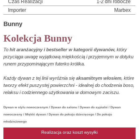
Czas Realizacji
1-2 dni robocze
Importer
Marbex
Bunny
Kolekcja Bunny
To
hit aranżacyjny i bestseller w kategorii dywanów,
który
przyciąga uwagę wyjątkową miękkością i przyjemnym w dotyku
runem przypominającym futerko królika.
Każdy dywan z tej linii wyróżnia się
aksamitnym włosiem
, które
tworzy efekt puszystej powierzchni - idealnej do chodzenia boso,
relaksu i codziennego użytkowania w domowym zaciszu.
Dywan w stylu nowoczesnym / Dywan do salonu / Dywan do sypialni / Dywan
nowoczesny / Miękki dywan / Dywan do pokoju dziecięcego / Do pokoju
młodzieżowego
Realizacja oraz koszt wysyłki