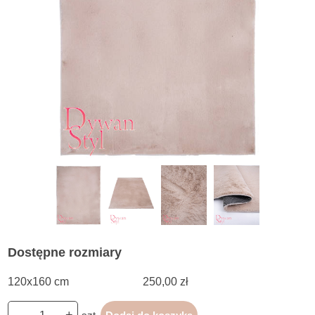
Dostępne rozmiary
120x160 cm
250,00 zł
-
+