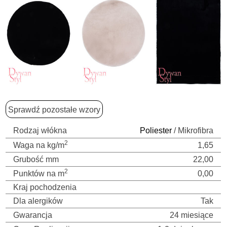
Sprawdź pozostałe wzory
Rodzaj włókna
Poliester
/ Mikrofibra
2
Waga na kg/m
1,65
Grubość mm
22,00
2
Punktów na m
0,00
Kraj pochodzenia
Dla alergików
Tak
Gwarancja
24 miesiące