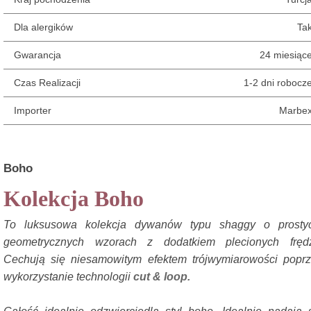
Dla alergików
Ta
Gwarancja
24 miesiąc
Czas Realizacji
1-2 dni robocz
Importer
Marbe
Boho
Kolekcja Boho
To luksusowa kolekcja dywanów typu shaggy o prostyc
geometrycznych wzorach z dodatkiem plecionych frędzl
Cechują się niesamowitym efektem trójwymiarowości popr
wykorzystanie technologii
cut & loop.