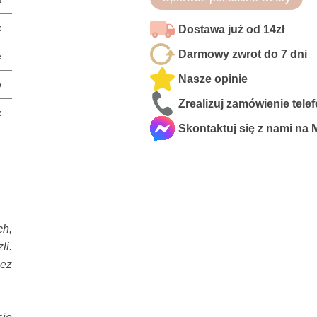
k
Dostawa już od 14zł
Darmowy zwrot do 7 dni
e
Nasze opinie
e
Zrealizuj zamówienie tele
x
Skontaktuj się z nami na
h,
i.
zez