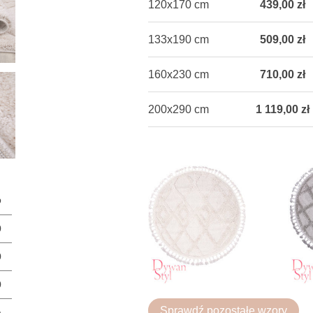
120x170 cm
439,00 zł
133x190 cm
509,00 zł
160x230 cm
710,00 zł
200x290 cm
1 119,00 zł
p
0
0
0
Sprawdź pozostałe wzory
a