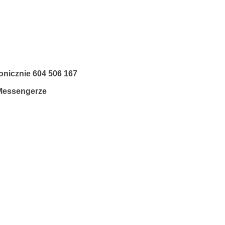
fonicznie
604 506 167
 Messengerze