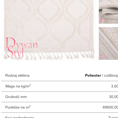
Rodzaj włókna
Poliester
/ cut&loo
2
Waga na kg/m
3,6
Grubość mm
30,0
2
Punktów na m
89600,0
Kraj pochodzenia
Turcj