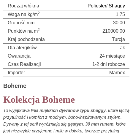
Rodzaj włókna
Poliester
/
Shaggy
2
Waga na kg/m
1,75
Grubość mm
30,00
2
Punktów na m
210000,00
Kraj pochodzenia
Turcja
Dla alergików
Tak
Gwarancja
24 miesiące
Czas Realizacji
1-2 dni robocze
Importer
Marbex
Boheme
Kolekcja Boheme
To wyjątkowa linia
miękkich dywanów typu shaggy
, które łączą
przytulność i komfort z modnym, boho-inspirowanym stylem.
Dywany z tej serii wyróżniają się
gęstym, 30 mm runem
, które
jest niezwykle przyjemne i miłe w dotyku, tworząc przytulną