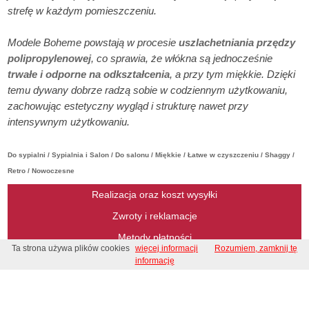
strefę w każdym pomieszczeniu.
Modele Boheme powstają w procesie
uszlachetniania przędzy
polipropylenowej
, co sprawia, że włókna są jednocześnie
trwałe i odporne na odkształcenia
, a przy tym miękkie. Dzięki
temu dywany dobrze radzą sobie w codziennym użytkowaniu,
zachowując estetyczny wygląd i strukturę nawet przy
intensywnym użytkowaniu.
Do sypialni / Sypialnia i Salon / Do salonu / Miękkie / Łatwe w czyszczeniu / Shaggy /
Retro / Nowoczesne
Realizacja oraz koszt wysyłki
Zwroty i reklamacje
Metody płatności
Ta strona używa plików cookies
więcej informacji
Rozumiem, zamknij tę
Regulamin
informację
Regulamin konkursu
Kontakt