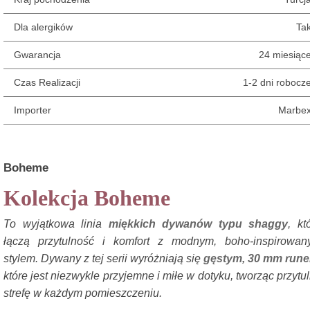
Dla alergików
Ta
Gwarancja
24 miesiąc
Czas Realizacji
1-2 dni robocz
Importer
Marbe
Boheme
Kolekcja Boheme
To wyjątkowa linia
miękkich dywanów typu shaggy
, kt
łączą przytulność i komfort z modnym, boho-inspirowa
stylem. Dywany z tej serii wyróżniają się
gęstym, 30 mm run
które jest niezwykle przyjemne i miłe w dotyku, tworząc przytu
strefę w każdym pomieszczeniu.