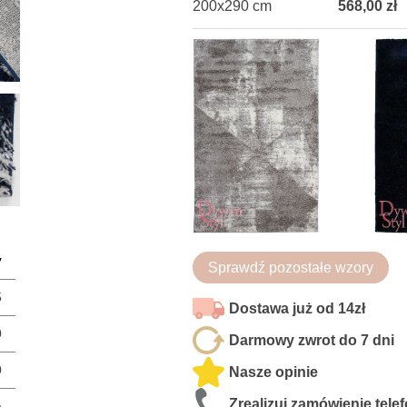
200x290 cm
568,00 zł
y
Sprawdź pozostałe wzory
5
Dostawa już od 14zł
0
Darmowy zwrot do 7 dni
0
Nasze opinie
Zrealizuj zamówienie tele
a