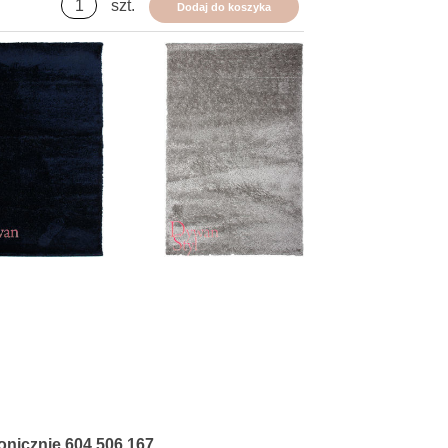
szt.
Dodaj do koszyka
fonicznie
604 506 167