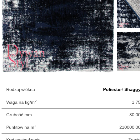
Rodzaj włókna
Poliester
/
Shagg
2
Waga na kg/m
1,7
Grubość mm
30,0
2
Punktów na m
210000,0
Kraj pochodzenia
Turcj