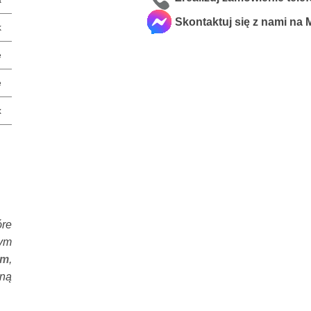
Skontaktuj się z nami na
k
e
e
x
óre
nym
em
,
lną