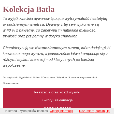
Kolekcja Batla
To wyjątkowa linia dywanów łącząca
wytrzymałość i estetykę
w codziennym wnętrzu.
Dywany z tej serii wykonane są
w
40 % z bawełny
, co zapewnia im naturalną miękkość,
trwałość oraz przyjemny w dotyku charakter.
Charakteryzują się
dwupoziomowym runem,
które dodaje głębi
i nowoczesnego wyrazu, a jednocześnie łatwo komponuje się z
różnymi stylami aranżacji - od klasycznych po bardziej
współczesne.
Do sypialni / Sypialnia i Salon / Do salonu / Miękkie / Łatwe w czyszczeniu /
Nowoczesne
Realizacja oraz koszt wysyłki
Zwroty i reklamacje
Metody płatności
Ta strona używa plików cookies
więcej informacji
Rozumiem, zamknij tę