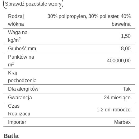
Sprawdź pozostałe wzory
Rodzaj
30% polipropylen, 30% poliester, 40%
włókna
bawełna
Waga na
1,50
2
kg/m
Grubość mm
8,00
Punktów na
400000,00
2
m
Kraj
pochodzenia
Dla alergików
Tak
Gwarancja
24 miesiące
Czas
1-2 dni robocze
Realizacji
Importer
Marbex
Batla