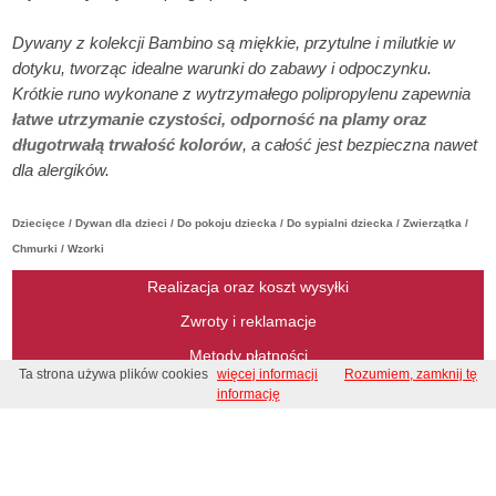
Dywany z kolekcji Bambino są miękkie, przytulne i milutkie w
dotyku, tworząc idealne warunki do zabawy i odpoczynku.
Krótkie runo wykonane z wytrzymałego polipropylenu zapewnia
łatwe utrzymanie czystości, odporność na plamy oraz
długotrwałą trwałość kolorów
, a całość jest bezpieczna nawet
dla alergików.
Dziecięce / Dywan dla dzieci / Do pokoju dziecka / Do sypialni dziecka / Zwierzątka /
Chmurki / Wzorki
Realizacja oraz koszt wysyłki
Zwroty i reklamacje
Metody płatności
Ta strona używa plików cookies
więcej informacji
Rozumiem, zamknij tę
Regulamin
informację
Regulamin konkursu
Kontakt