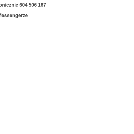
fonicznie
604 506 167
 Messengerze