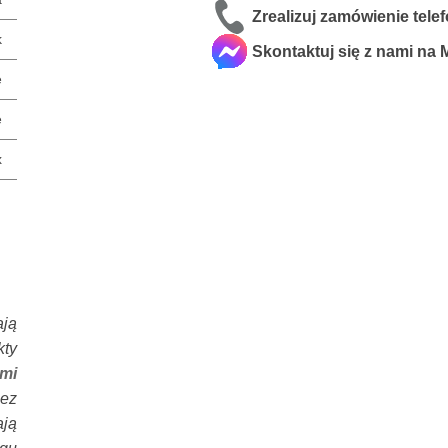
Zrealizuj zamówienie tele
k
Skontaktuj się z nami na
e
e
x
ają
kty
mi
zez
ają