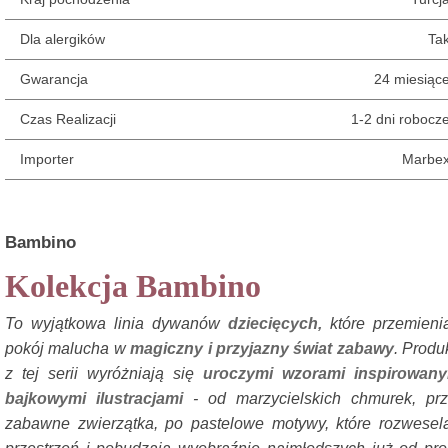
Dla alergików
Ta
Gwarancja
24 miesiąc
Czas Realizacji
1-2 dni robocz
Importer
Marbe
Bambino
Kolekcja Bambino
To wyjątkowa linia dywanów
dziecięcych,
które przemieni
pokój malucha w
magiczny i przyjazny świat zabawy
. Produ
z tej serii wyróżniają się
uroczymi wzorami inspirowany
bajkowymi ilustracjami
- od marzycielskich chmurek, pr
zabawne zwierzątka, po pastelowe motywy, które rozwesel