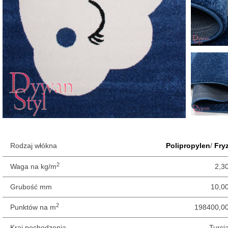
Rodzaj włókna
Polipropylen
/
Fry
2
Waga na kg/m
2,3
Grubość mm
10,0
2
Punktów na m
198400,0
Kraj pochodzenia
Turcj