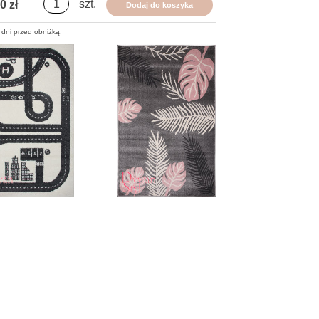
szt.
0 zł
Dodaj do koszyka
 dni przed obniżką.