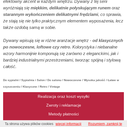
efektowny akcent w każdym wnętrzu. Dywany z tej serii
wyróżniają się
miękkim, delikatnie połyskującym runem
oraz
starannym wykończeniem delikatnymi frędzlami
, co sprawia,
że stają się nie tylko praktycznym elementem wyposażenia, lecz
także ozdobą samą w sobie.
Dywany wpisują się w różne aranżacje wnętrz -
od klasycznych
po nowoczesne, loftowe czy retro
. Kolorystyka i niebanalne
wzory harmonijnie komponują się zarówno z eleganckimi, jak i
bardziej industrialnymi przestrzeniami, tworząc spójną i stylową
całość.
Do sypialni / Sypialnia i Salon / Do salonu / Nowoczesne / Wysoka jakość / Łatwe w
czyszczeniu / Klasyczne / Retro / Vintage
Realizacja oraz koszt wysyłki
Zwroty i reklamacje
Metody płatności
Regulamin
Ta strona używa plików cookies
więcej informacji
Rozumiem, zamknij tę