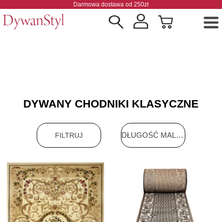
Darmowa dostawa od 250zł
DYWANY CHODNIKI KLASYCZNE
DŁUGOŚĆ MALEJĄCO
FILTRUJ