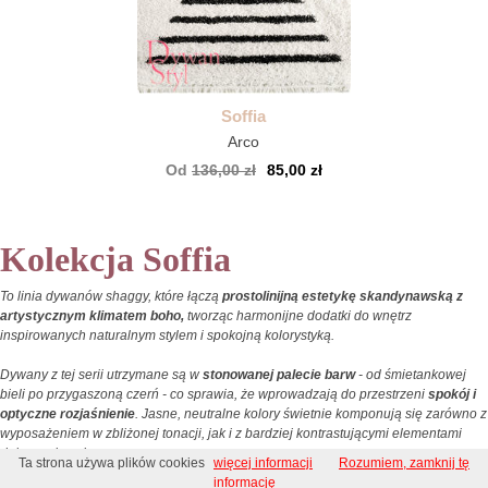
Soffia
Arco
Od
136,00 zł
85,00 zł
Kolekcja Soffia
To linia dywanów shaggy, które łączą
prostolinijną estetykę skandynawską z
artystycznym klimatem boho,
tworząc harmonijne dodatki do wnętrz
inspirowanych naturalnym stylem i spokojną kolorystyką.
Dywany z tej serii utrzymane są w
stonowanej palecie barw
- od śmietankowej
bieli po przygaszoną czerń - co sprawia, że wprowadzają do przestrzeni
spokój i
optyczne rozjaśnienie
. Jasne, neutralne kolory świetnie komponują się zarówno z
wyposażeniem w zbliżonej tonacji, jak i z bardziej kontrastującymi elementami
dekoracyjnymi.
Ta strona używa plików cookies
więcej informacji
Rozumiem, zamknij tę
informację