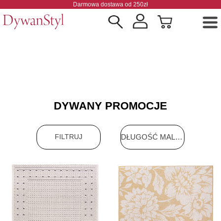
Darmowa dostawa od 250zł
DYWANY PROMOCJE
DŁUGOŚĆ MALEJĄCO
FILTRUJ