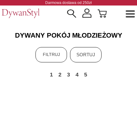
Darmowa dostawa od 250zł
DYWANY POKÓJ MŁODZIEŻOWY
SORTUJ
FILTRUJ
1
2
3
4
5