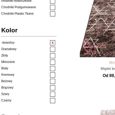
chodniki nowoczesne
Chodniki Podgumowane
Chodniki Płasko Tkane
chodniki wszystkie
Dywany ze zwierzętami
Kolor
Dziecięce
Ekskluzywne
-dowolny-
Klasyczne
Granatowy
Kuchenne
Złoty
Kuchnia
Mieszane
Mi
Naturalne
Biały
Miękki b
Nowoczesne
Kremowy
Od 89,
Nowości
Beżowy
pluszowe
Brązowy
Pokój dziecięcy
Szary
Pokój młodzieżowy
Czarny
PROMOCJE
Różowy
Płasko Tkane
Niebieski