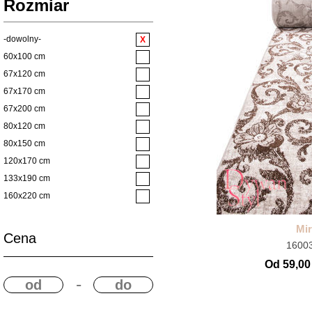
Rozmiar
Salon
Zielony
Shaggy
Czerwony
Styl Boho
-dowolny-
Bordowy
Styl Glamour
60x100 cm
Fioletowy
Styl Klasyczny
67x120 cm
Żółty
Styl Loft
67x170 cm
Styl Vintage
67x200 cm
Sypialnia
80x120 cm
Taras
80x150 cm
Vintage
120x170 cm
Wszystkie Chodniki
133x190 cm
Wycieraczki
160x220 cm
wycieraczki mix
160x230 cm
Mi
Łazienkowe
200x290 cm
Cena
1600
200x300 cm
Od 59,00 
250x350 cm
-