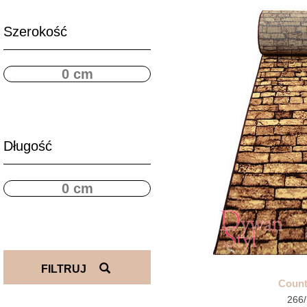
Szerokość
Długość
FILTRUJ
Count
266/