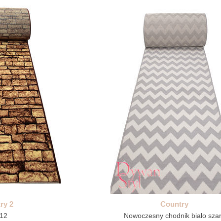
ry 2
Country
12
Nowoczesny chodnik biało sza