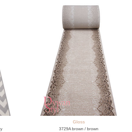
Gloss
ry
3729A brown / brown