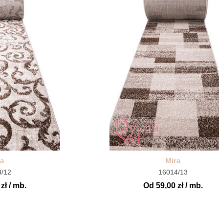
ra
Mira
3/12
16014/13
zł / mb.
Od 59,00 zł / mb.