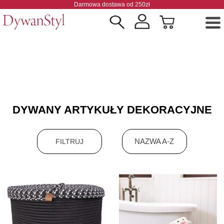
Darmowa dostawa od 250zł
DYWANY ARTYKUŁY DEKORACYJNE
NAZWA A-Z
FILTRUJ